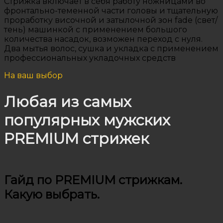
Стрижка включает в себя работу ножницами во
фронтально-теменной части головы и тщательную
проработку височной и затылочной зон fade (свет/
тень) машинкой с применением большого
количества насадок, возможен переход с нуля.
Два мытья волос, сушка и укладка с применением
профессиональных укладочных средств
На ваш выбор
Любая из самых
популярных мужских
PREMIUM стрижек
Гайд по PREMIUM стрижкам.
Какую выбрать.