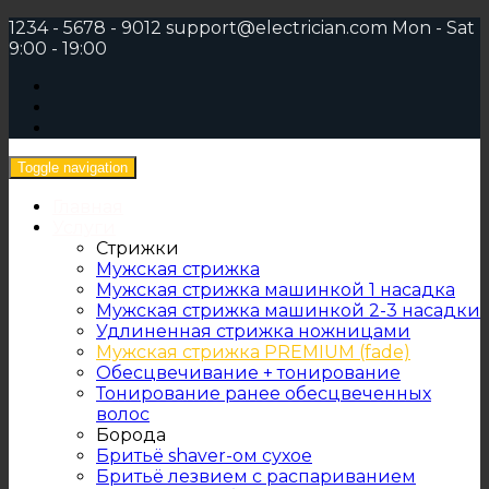
1234 - 5678 - 9012
support@electrician.com
Mon - Sat
9:00 - 19:00
Toggle navigation
Главная
Услуги
Стрижки
Мужская стрижка
Мужская стрижка машинкой 1 насадка
Мужская стрижка машинкой 2-3 насадки
Удлиненная стрижка ножницами
Мужская стрижка PREMIUM (fade)
Обесцвечивание + тонирование
Тонирование ранее обесцвеченных
волос
Борода
Бритьё shaver-ом сухое
Бритьё лезвием с распариванием