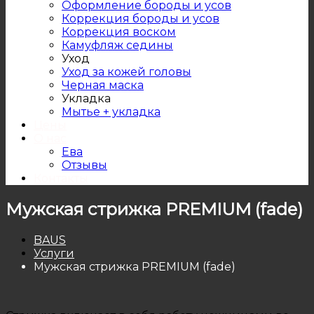
Оформление бороды и усов
Коррекция бороды и усов
Коррекция воском
Камуфляж седины
Уход
Уход за кожей головы
Черная маска
Укладка
Мытье + укладка
Цены
О нас
Ева
Отзывы
Контакты
Мужская стрижка PREMIUM (fade)
BAUS
Услуги
Мужская стрижка PREMIUM (fade)