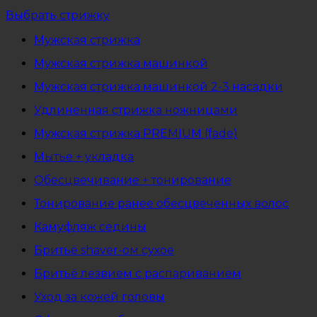
Выбрать стрижку
Мужская стрижка
Мужская стрижка машинкой
Мужская стрижка машинкой 2-3 насадки
Удлиненная стрижка ножницами
Мужская стрижка PREMIUM (fade)
Мытье + укладка
Обесцвечивание + тонирование
Тонирование ранее обесцвеченных волос
Камуфляж седины
Бритьё shaver-ом сухое
Бритьё лезвием с распариванием
Уход за кожей головы