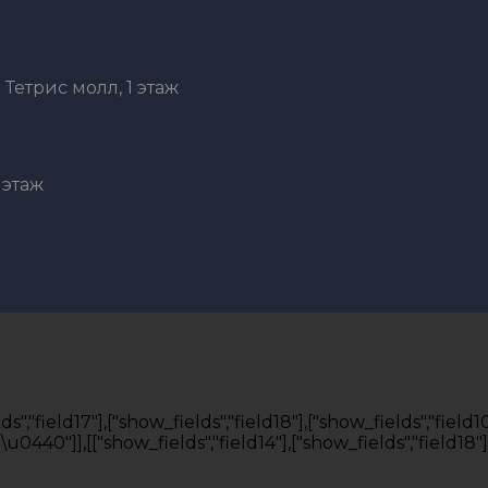
Тетрис молл, 1 этаж
 этаж
","field17"],["show_fields","field18"],["show_fields","field10"
40"]],[["show_fields","field14"],["show_fields","field18"],[