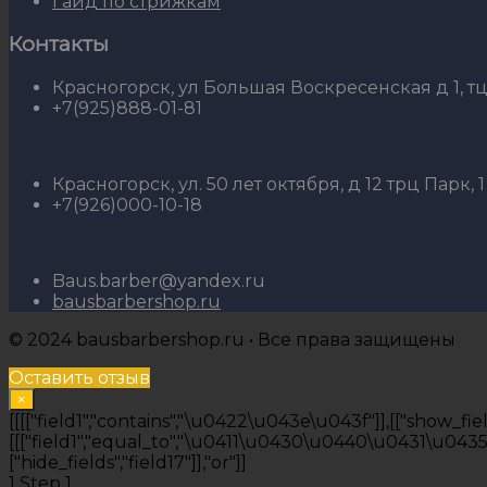
Гайд по стрижкам
Контакты
Красногорск, ул Большая Воскресенская д 1, тц 
+7(925)888-01-81
Красногорск, ул. 50 лет октября, д 12 трц Парк, 1
+7(926)000-10-18
Baus.barber@yandex.ru
bausbarbershop.ru
© 2024 bausbarbershop.ru • Все права защищены
Оставить отзыв
×
[[[["field1","contains","\u0422\u043e\u043f"]],[["show_fields
[[["field1","equal_to","\u0411\u0430\u0440\u0431\u0435\u04
["hide_fields","field17"]],"or"]]
1
Step 1