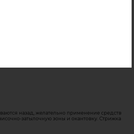
ываются назад, желательно применение средств
 височно-затылочную зоны и окантовку. Стрижка