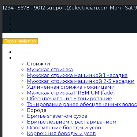
1234 - 5678 - 9012
support@electrician.com
Mon - Sat 9
Toggle navigation
Главная
Услуги
Стрижки
Мужская стрижка
Мужская стрижка машинкой 1 насадка
Мужская стрижка машинкой 2-3 насадки
Удлиненная стрижка ножницами
Мужская стрижка PREMIUM (fade)
Обесцвечивание + тонирование
Тонирование ранее обесцвеченных волос
Борода
Бритьё shaver-ом сухое
Бритьё лезвием с распариванием
Оформление бороды и усов
Коррекция бороды и усов