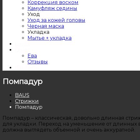
Коррекция воском
Камуфляж седины
Уход
Уход за кожей головы
Черная маска
Укладка
Мытье + укладка
Цены
О нас
Ева
Отзывы
Контакты
Помпадур
BAUS
Стрижки
Помпадур
Помпадур – классическая, довольно длинная стриж
для укладки. Переход на уменьшение от длинных в
должна выглядеть объемной и очень аккуратной.