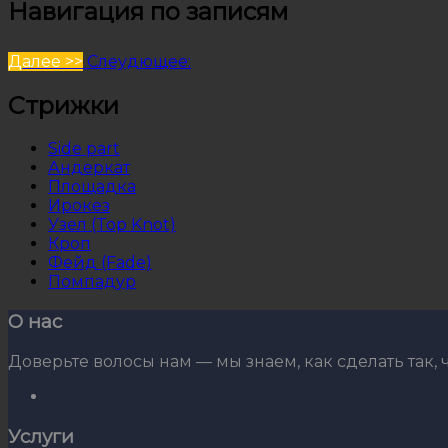
Навигация по записям
Далее >>
Слеудющее:
Стрижки
Side part
Андеркат
Площадка
Ирокез
Узел (Top Knot)
Кроп
Фейд (Fade)
Помпадур
О нас
Доверьте волосы нам — мы знаем, как сделать так,
Услуги