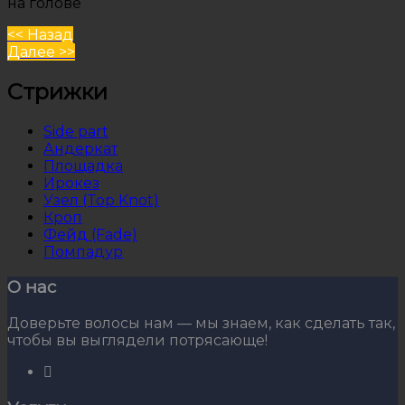
на голове
Навигация
Предыдущее:
<< Назад
Слеудющее:
Далее >>
по
записям
Стрижки
Side part
Андеркат
Площадка
Ирокез
Узел (Top Knot)
Кроп
Фейд (Fade)
Помпадур
О нас
Доверьте волосы нам — мы знаем, как сделать так,
чтобы вы выглядели потрясающе!