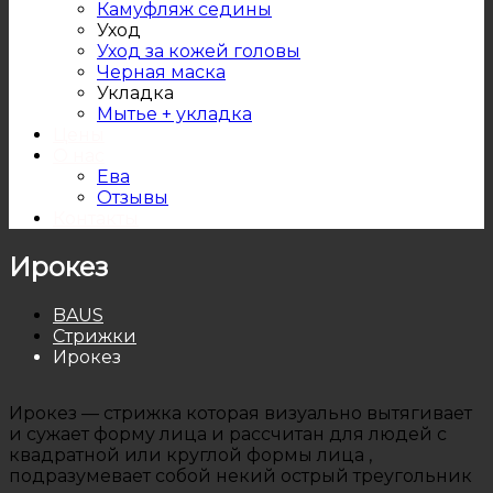
Камуфляж седины
Уход
Уход за кожей головы
Черная маска
Укладка
Мытье + укладка
Цены
О нас
Ева
Отзывы
Контакты
Ирокез
BAUS
Стрижки
Ирокез
Ирокез — стрижка которая визуально вытягивает
и сужает форму лица и рассчитан для людей с
квадратной или круглой формы лица ,
подразумевает собой некий острый треугольник