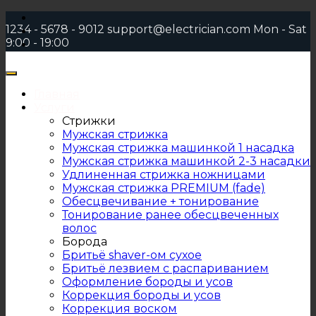
1234 - 5678 - 9012
support@electrician.com
Mon - Sat
9:00 - 19:00
Toggle
navigation
Главная
Услуги
Стрижки
Мужская стрижка
Мужская стрижка машинкой 1 насадка
Мужская стрижка машинкой 2-3 насадки
Удлиненная стрижка ножницами
Мужская стрижка PREMIUM (fade)
Обесцвечивание + тонирование
Тонирование ранее обесцвеченных
волос
Борода
Бритьё shaver-ом сухое
Бритьё лезвием с распариванием
Оформление бороды и усов
Коррекция бороды и усов
Коррекция воском